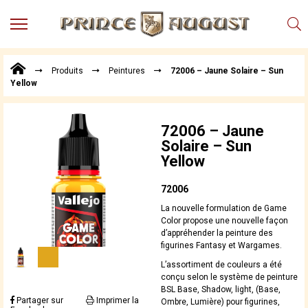
MENU
Produits
Produits
Peintures
72006 – Jaune Solaire – Sun
Points
Yellow
de
Vente
Conseil
72006 – Jaune
Actualités
Solaire – Sun
Yellow
Téléchargements
Techniques,
72006
trucs et
La nouvelle formulation de Game
astuces
Color propose une nouvelle façon
d’appréhender la peinture des
Vidéos
figurines Fantasy et Wargames.
L’assortiment de couleurs a été
conçu selon le système de peinture
BSL Base, Shadow, light, (Base,
Partager sur
Imprimer la
Ombre, Lumière) pour figurines,