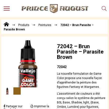
MENU
Produits
Produits
Peintures
72042 – Brun Parasite –
Points
Parasite Brown
de
Vente
Conseil
72042 – Brun
Actualités
Parasite – Parasite
Brown
Téléchargements
Techniques,
72042
trucs et
La nouvelle formulation de Game
astuces
Color propose une nouvelle façon
d’appréhender la peinture des
Vidéos
figurines Fantasy et Wargames.
L’assortiment de couleurs a été
conçu selon le système de peinture
BSL Base, Shadow, light, (Base,
Partager sur
Imprimer la
Ombre, Lumière) pour figurines,