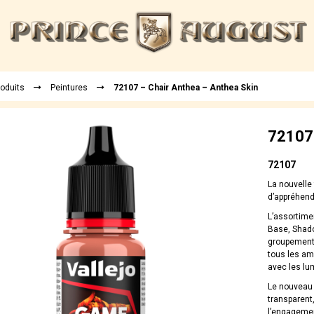
roduits
Peintures
72107 – Chair Anthea – Anthea Skin
72107 
72107
La nouvelle
d’appréhend
L’assortime
Base, Shado
groupements
tous les ama
avec les lu
Le nouveau 
transparent,
l’engagemen