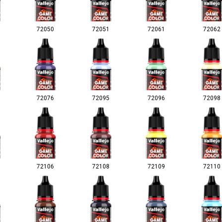
72050
72051
72061
72062
72076
72095
72096
72098
72106
72108
72109
72110