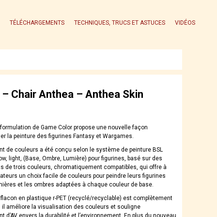
TÉLÉCHARGEMENTS
TECHNIQUES, TRUCS ET ASTUCES
VIDÉOS
– Chair Anthea – Anthea Skin
 formulation de Game Color propose une nouvelle façon
er la peinture des figurines Fantasy et Wargames.
nt de couleurs a été conçu selon le système de peinture BSL
w, light, (Base, Ombre, Lumière) pour figurines, basé sur des
 de trois couleurs, chromatiquement compatibles, qui offre à
teurs un choix facile de couleurs pour peindre leurs figurines
mières et les ombres adaptées à chaque couleur de base.
flacon en plastique r-PET (recyclé/recyclable) est complètement
 il améliore la visualisation des couleurs et souligne
t d’AV envers la durabilité et l’environnement. En plus du nouveau