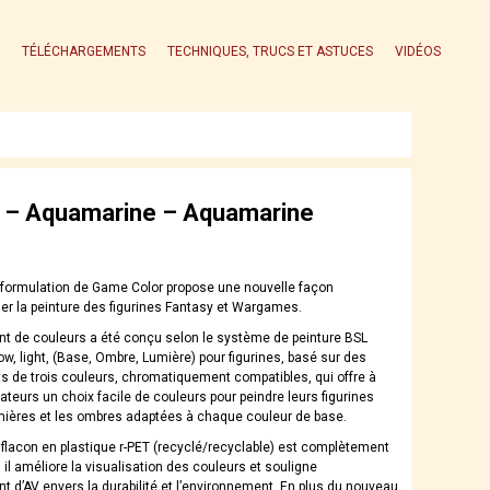
TÉLÉCHARGEMENTS
TECHNIQUES, TRUCS ET ASTUCES
VIDÉOS
 – Aquamarine – Aquamarine
 formulation de Game Color propose une nouvelle façon
er la peinture des figurines Fantasy et Wargames.
nt de couleurs a été conçu selon le système de peinture BSL
w, light, (Base, Ombre, Lumière) pour figurines, basé sur des
 de trois couleurs, chromatiquement compatibles, qui offre à
teurs un choix facile de couleurs pour peindre leurs figurines
mières et les ombres adaptées à chaque couleur de base.
flacon en plastique r-PET (recyclé/recyclable) est complètement
 il améliore la visualisation des couleurs et souligne
t d’AV envers la durabilité et l’environnement. En plus du nouveau