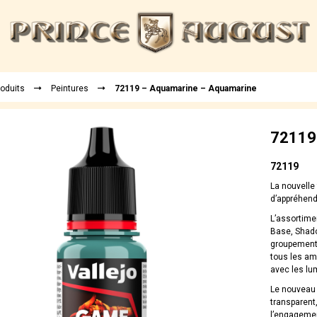
roduits
Peintures
72119 – Aquamarine – Aquamarine
72119
72119
La nouvelle
d’appréhend
L’assortime
Base, Shado
groupements
tous les ama
avec les lu
Le nouveau 
transparent,
l’engagemen