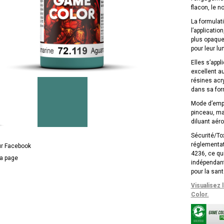
flacon, le 
La formulat
l’applicatio
plus opaque
pour leur lu
Elles s’appl
excellent au
résines acry
dans sa for
Mode d’empl
pinceau, mai
diluant aér
Sécurité/To
réglementat
ur Facebook
4236, ce qui
la page
indépendant
pour la sant
Visualisez 
Color.