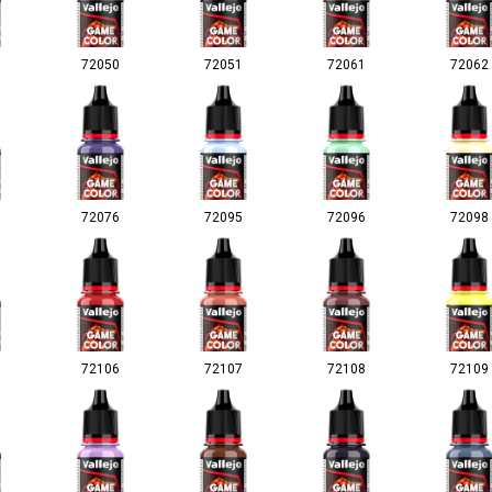
72050
72051
72061
72062
72076
72095
72096
72098
72106
72107
72108
72109