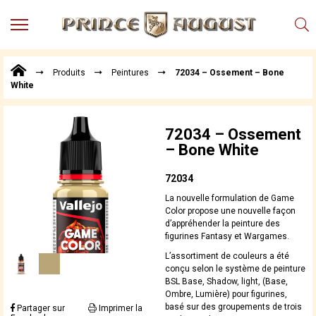
MENU
Produits
Produits
Peintures
72034 – Ossement – Bone
Points
White
de
Vente
Conseil
72034 – Ossement
Actualités
– Bone White
Téléchargements
72034
Techniques,
La nouvelle formulation de Game
trucs et
Color propose une nouvelle façon
astuces
d’appréhender la peinture des
figurines Fantasy et Wargames.
Vidéos
L’assortiment de couleurs a été
conçu selon le système de peinture
BSL Base, Shadow, light, (Base,
Ombre, Lumière) pour figurines,
basé sur des groupements de trois
Partager sur
Imprimer la