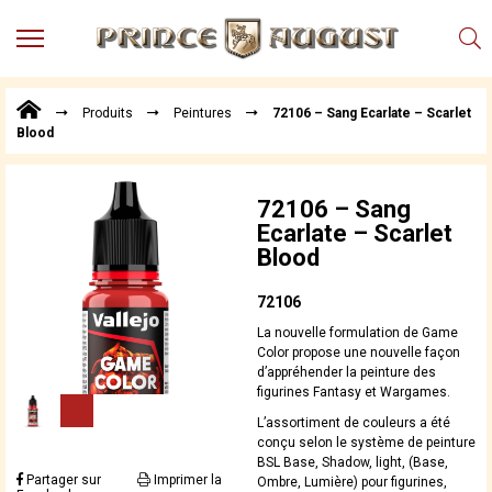
MENU
Produits
Produits
Peintures
72106 – Sang Ecarlate – Scarlet
Points
Blood
de
Vente
Conseil
72106 – Sang
Actualités
Ecarlate – Scarlet
Blood
Téléchargements
Techniques,
72106
trucs et
La nouvelle formulation de Game
astuces
Color propose une nouvelle façon
d’appréhender la peinture des
Vidéos
figurines Fantasy et Wargames.
L’assortiment de couleurs a été
conçu selon le système de peinture
BSL Base, Shadow, light, (Base,
Partager sur
Imprimer la
Ombre, Lumière) pour figurines,