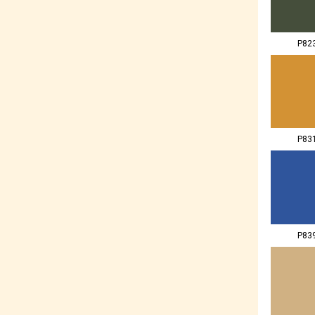
P82
P83
P83