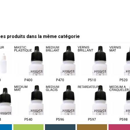
res produits dans la même catégorie
0
P400
P470
P510
P520
4
P540
P596
P597
P598