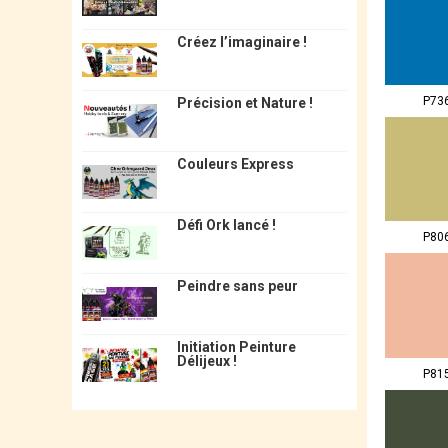
Créez l’imaginaire !
P73
Précision et Nature !
Couleurs Express
Défi Ork lancé !
P80
Peindre sans peur
Initiation Peinture
Délijeux !
P81