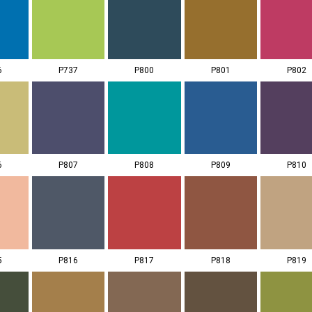
6
P737
P800
P801
P802
6
P807
P808
P809
P810
5
P816
P817
P818
P819