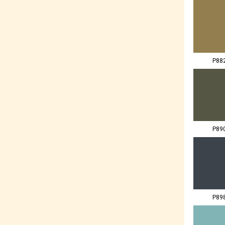
P88
P89
P89