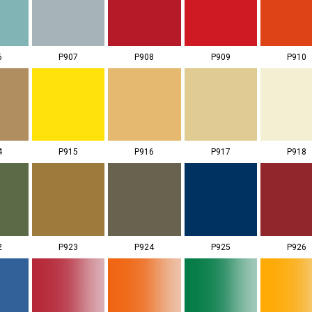
6
P907
P908
P909
P910
4
P915
P916
P917
P918
2
P923
P924
P925
P926