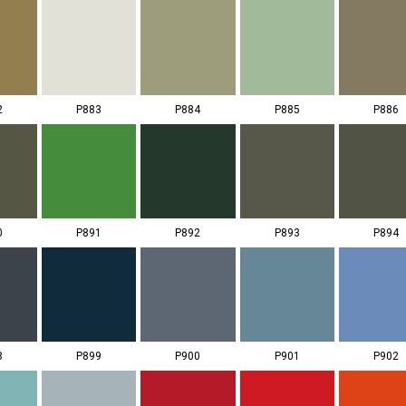
2
P883
P884
P885
P886
0
P891
P892
P893
P894
8
P899
P900
P901
P902