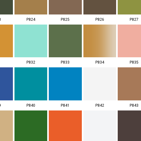
3
P824
P825
P826
P827
1
P832
P833
P834
P835
9
P840
P841
P842
P843