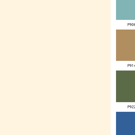
P90
P91
P92