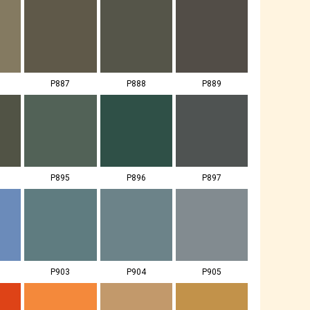
P887
P888
P889
P895
P896
P897
P903
P904
P905