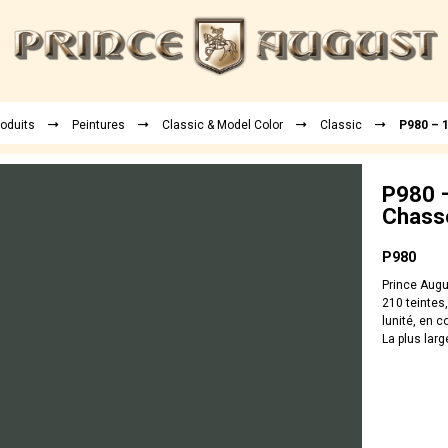
roduits
Peintures
Classic & Model Color
Classic
P980 – 
P980 –
Chass
P980
Prince Augu
210 teintes,
lunité, en 
La plus larg