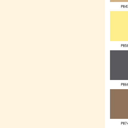
P84
P85
P86
P87