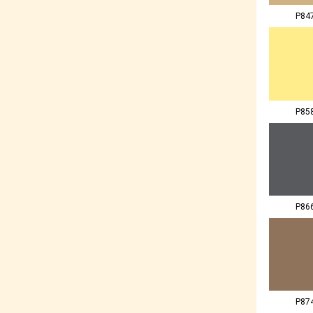
P84
P85
P86
P87