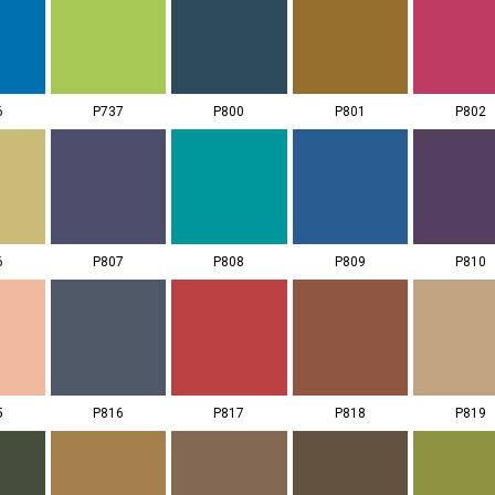
6
P737
P800
P801
P802
6
P807
P808
P809
P810
5
P816
P817
P818
P819