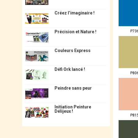
Créez l’imaginaire !
P73
Précision et Nature !
Couleurs Express
Défi Ork lancé !
P80
Peindre sans peur
Initiation Peinture
Délijeux !
P81