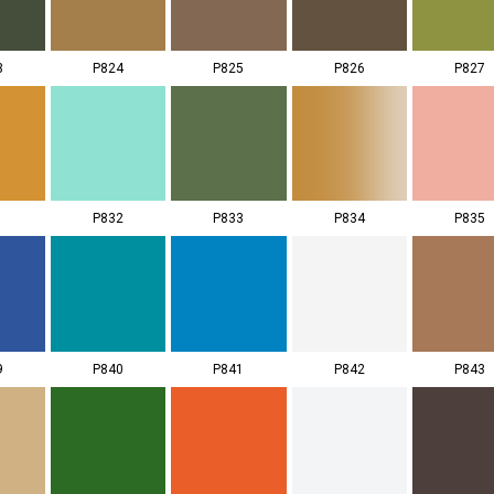
3
P824
P825
P826
P827
1
P832
P833
P834
P835
9
P840
P841
P842
P843