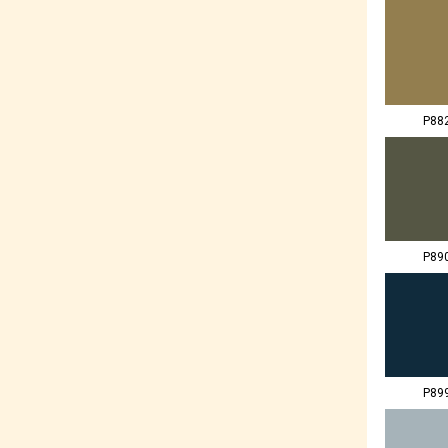
P88
P89
P89