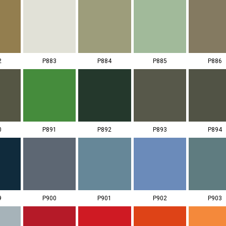
2
P883
P884
P885
P886
0
P891
P892
P893
P894
9
P900
P901
P902
P903