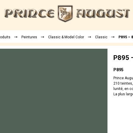
roduits
Peintures
Classic & Model Color
Classic
P895 – 8
P895 –
P895
Prince Augu
210 teintes,
lunité, en 
La plus larg