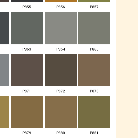
P855
P856
P857
P863
P864
P865
P871
P872
P873
P879
P880
P881