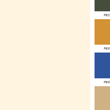
P82
P83
P83