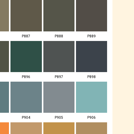
P887
P888
P889
P896
P897
P898
P904
P905
P906