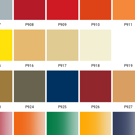
7
P908
P909
P910
P911
5
P916
P917
P918
P919
3
P924
P925
P926
P927