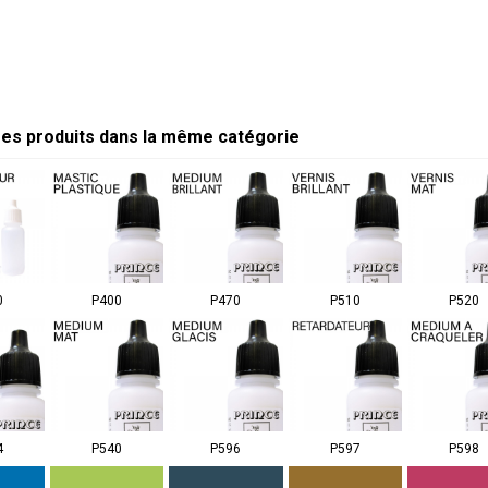
res produits dans la même catégorie
0
P400
P470
P510
P520
4
P540
P596
P597
P598