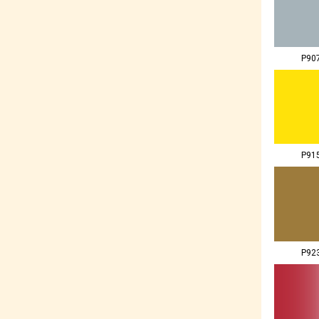
P90
P91
P92