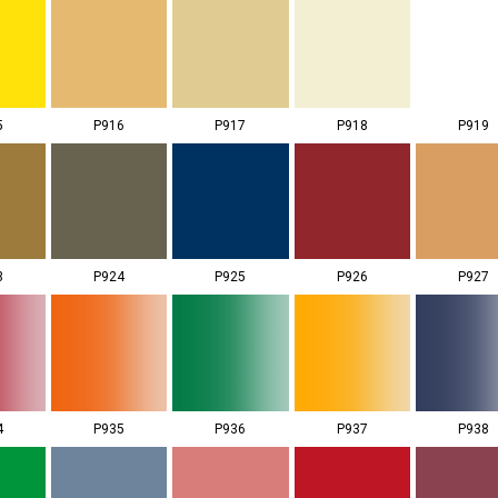
5
P916
P917
P918
P919
3
P924
P925
P926
P927
4
P935
P936
P937
P938