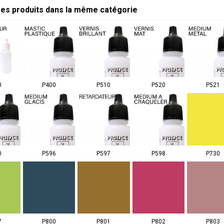
res produits dans la même catégorie
0
P400
P510
P520
P521
0
P596
P597
P598
P730
7
P800
P801
P802
P803