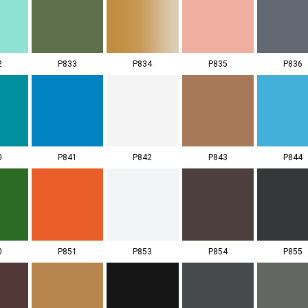
2
P833
P834
P835
P836
0
P841
P842
P843
P844
0
P851
P853
P854
P855