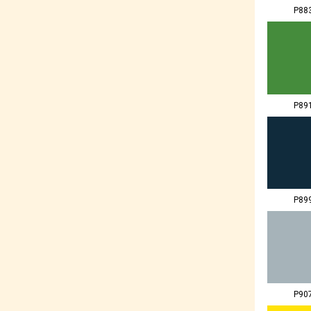
P88
P89
P89
P90