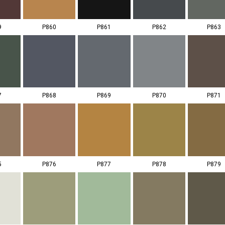
9
P860
P861
P862
P863
7
P868
P869
P870
P871
5
P876
P877
P878
P879