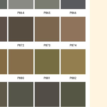
P864
P865
P866
P872
P873
P874
P880
P881
P882