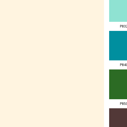
P83
P84
P85