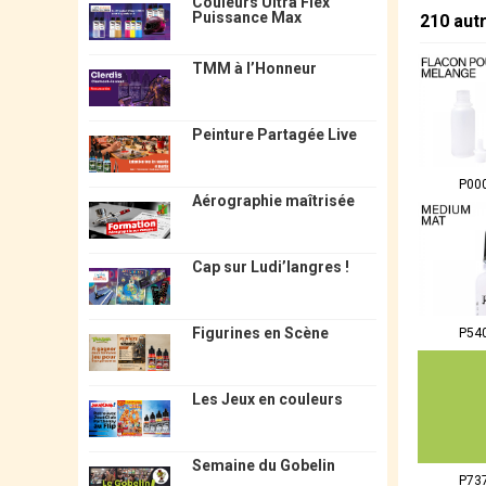
Couleurs Ultra Flex
Puissance Max
210 aut
TMM à l’Honneur
Peinture Partagée Live
P00
Aérographie maîtrisée
Cap sur Ludi’langres !
Figurines en Scène
P54
Les Jeux en couleurs
Semaine du Gobelin
P73