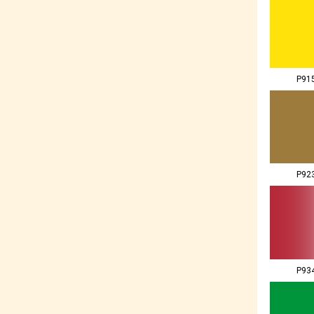
P91
P92
P93