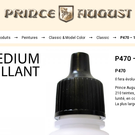
roduits
Peintures
Classic & Model Color
Classic
P470 – 1
P470 –
P470
Il fera évol
Prince Augu
210 teintes,
lunité, en 
La plus larg