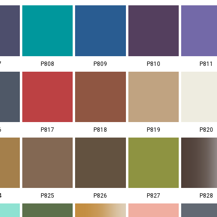
7
P808
P809
P810
P811
6
P817
P818
P819
P820
4
P825
P826
P827
P828