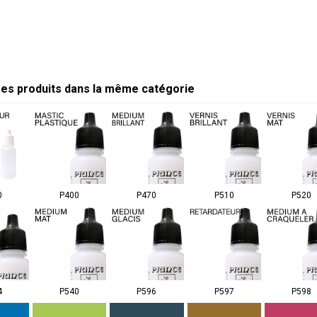
res produits dans la même catégorie
0
P400
P470
P510
P520
4
P540
P596
P597
P598