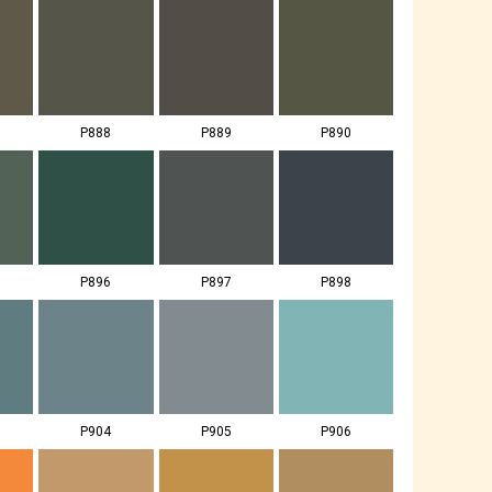
P888
P889
P890
P896
P897
P898
P904
P905
P906