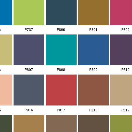
6
P737
P800
P801
P802
6
P807
P808
P809
P810
5
P816
P817
P818
P819