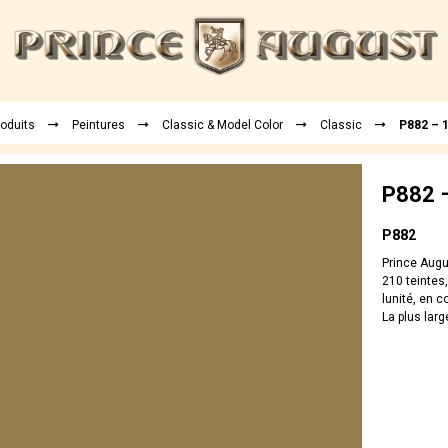
roduits
Peintures
Classic & Model Color
Classic
P882 – 1
P882 –
P882
Prince Augu
210 teintes,
lunité, en 
La plus larg