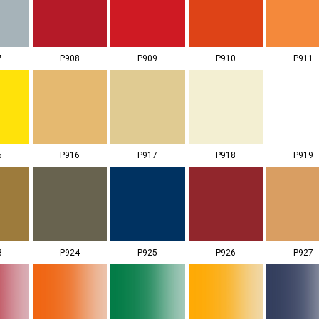
7
P908
P909
P910
P911
5
P916
P917
P918
P919
3
P924
P925
P926
P927