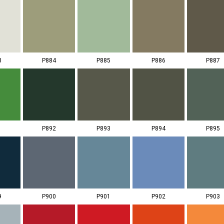
3
P884
P885
P886
P887
1
P892
P893
P894
P895
9
P900
P901
P902
P903