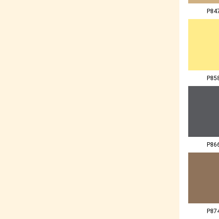
P84
P85
P86
P87