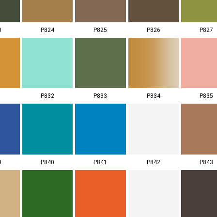
3
P824
P825
P826
P827
1
P832
P833
P834
P835
9
P840
P841
P842
P843