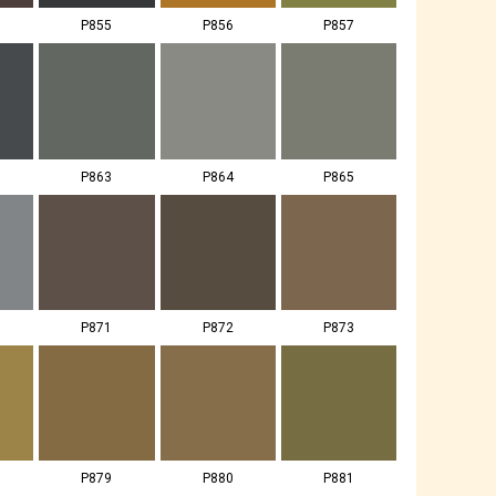
P855
P856
P857
P863
P864
P865
P871
P872
P873
P879
P880
P881