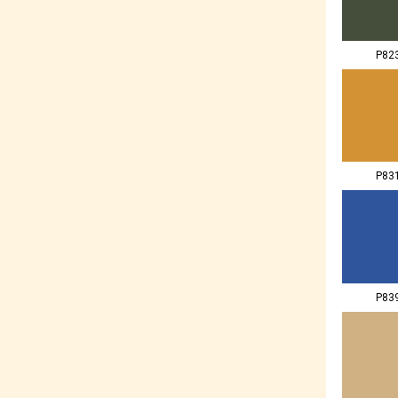
P82
P83
P83