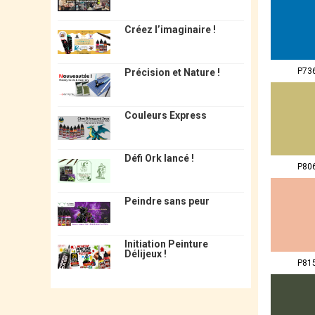
Créez l’imaginaire !
P73
Précision et Nature !
Couleurs Express
Défi Ork lancé !
P80
Peindre sans peur
Initiation Peinture
Délijeux !
P81