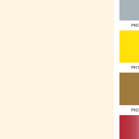
P90
P91
P92