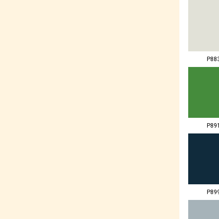
P88
P89
P89