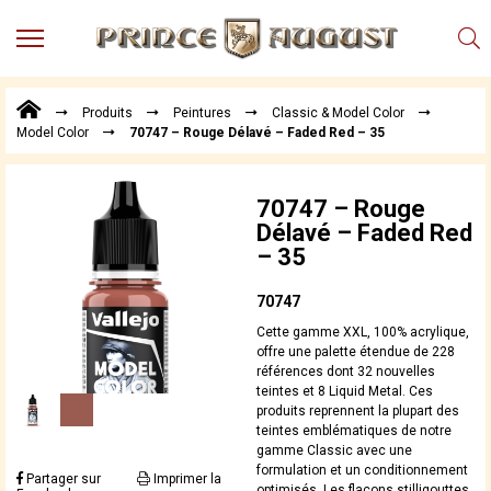
MENU
Produits
Produits
Peintures
Classic & Model Color
Points
Model Color
70747 – Rouge Délavé – Faded Red – 35
de
Vente
Conseil
70747 – Rouge
Actualités
Délavé – Faded Red
– 35
Téléchargements
Techniques,
70747
trucs et
Cette gamme XXL, 100% acrylique,
astuces
offre une palette étendue de 228
références dont 32 nouvelles
Vidéos
teintes et 8 Liquid Metal. Ces
produits reprennent la plupart des
teintes emblématiques de notre
gamme Classic avec une
formulation et un conditionnement
Partager sur
Imprimer la
optimisés. Les flacons stilligouttes