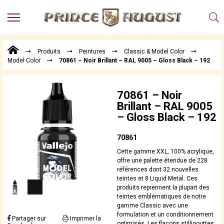
MENU
Produits
Produits
Peintures
Classic & Model Color
Points
Model Color
70861 – Noir Brillant – RAL 9005 – Gloss Black – 192
de
Vente
Conseil
70861 – Noir
Actualités
Brillant – RAL 9005
– Gloss Black – 192
Téléchargements
Techniques,
70861
trucs et
Cette gamme XXL, 100% acrylique,
astuces
offre une palette étendue de 228
références dont 32 nouvelles
Vidéos
teintes et 8 Liquid Metal. Ces
produits reprennent la plupart des
teintes emblématiques de notre
gamme Classic avec une
formulation et un conditionnement
Partager sur
Imprimer la
optimisés. Les flacons stilligouttes