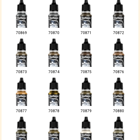
70869
70870
70871
70872
70873
70874
70875
70876
70877
70878
70879
70880