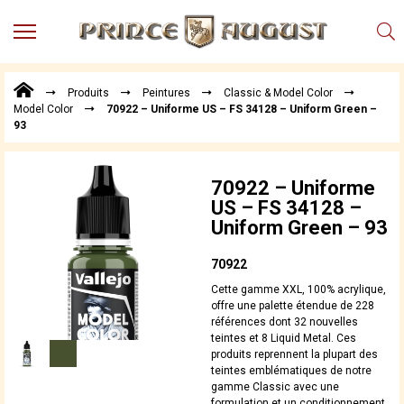
MENU
Produits
Produits
Peintures
Classic & Model Color
Points
Model Color
70922 – Uniforme US – FS 34128 – Uniform Green –
de
93
Vente
Conseil
Actualités
70922 – Uniforme
US – FS 34128 –
Téléchargements
Uniform Green – 93
Techniques,
trucs et
70922
astuces
Cette gamme XXL, 100% acrylique,
offre une palette étendue de 228
Vidéos
références dont 32 nouvelles
teintes et 8 Liquid Metal. Ces
produits reprennent la plupart des
teintes emblématiques de notre
gamme Classic avec une
formulation et un conditionnement