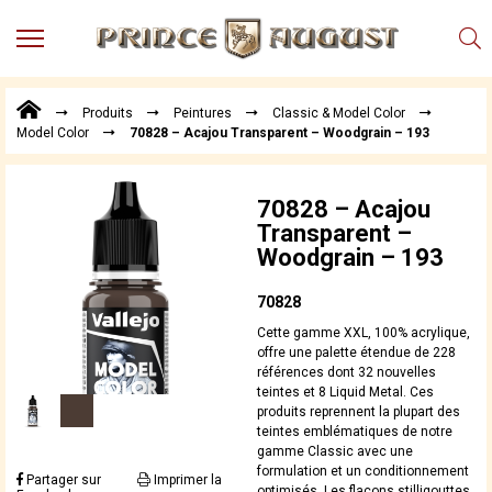
MENU
Produits
Produits
Peintures
Classic & Model Color
Points
Model Color
70828 – Acajou Transparent – Woodgrain – 193
de
Vente
Conseil
70828 – Acajou
Actualités
Transparent –
Woodgrain – 193
Téléchargements
Techniques,
70828
trucs et
Cette gamme XXL, 100% acrylique,
astuces
offre une palette étendue de 228
références dont 32 nouvelles
Vidéos
teintes et 8 Liquid Metal. Ces
produits reprennent la plupart des
teintes emblématiques de notre
gamme Classic avec une
formulation et un conditionnement
Partager sur
Imprimer la
optimisés. Les flacons stilligouttes