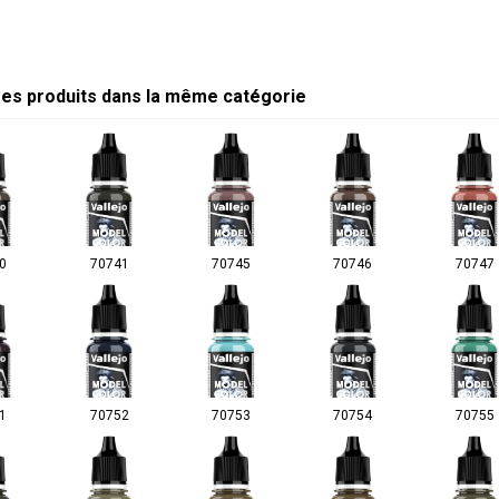
res produits dans la même catégorie
0
70741
70745
70746
70747
1
70752
70753
70754
70755