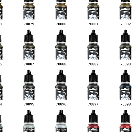
8
70879
70880
70881
70882
6
70887
70888
70889
70890
4
70895
70896
70897
70898