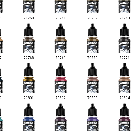
9
70760
70761
70762
70763
7
70768
70769
70770
70771
0
70801
70802
70803
70804