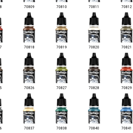
8
70809
70810
70811
70812
7
70818
70819
70820
70821
5
70826
70827
70828
70829
6
70837
70838
70840
70841