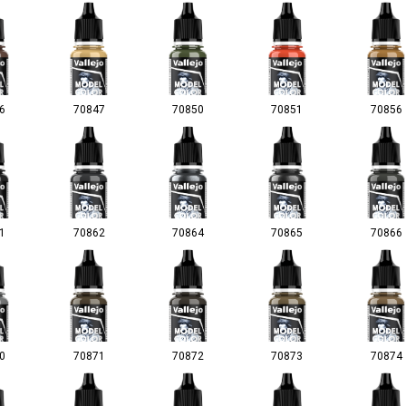
6
70847
70850
70851
70856
1
70862
70864
70865
70866
0
70871
70872
70873
70874