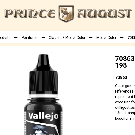
roduits
Peintures
Classic & Model Color
Model Color
7086
70863 
198
70863
Cette gamme
références d
reprennent 
avec une fo
stilligoutte
18ml, trans
bouchons in