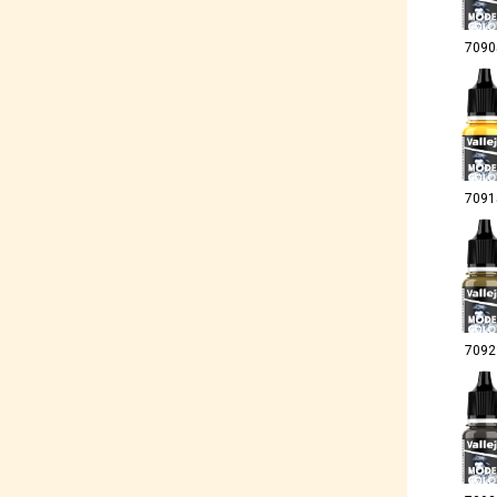
7090
7091
7092