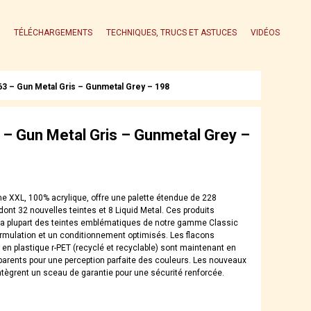
TÉLÉCHARGEMENTS
TECHNIQUES, TRUCS ET ASTUCES
VIDÉOS
3 – Gun Metal Gris – Gunmetal Grey – 198
– Gun Metal Gris – Gunmetal Grey –
 XXL, 100% acrylique, offre une palette étendue de 228
ont 32 nouvelles teintes et 8 Liquid Metal. Ces produits
la plupart des teintes emblématiques de notre gamme Classic
rmulation et un conditionnement optimisés. Les flacons
s en plastique r-PET (recyclé et recyclable) sont maintenant en
parents pour une perception parfaite des couleurs. Les nouveaux
tègrent un sceau de garantie pour une sécurité renforcée.