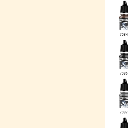
7084
7086
7087