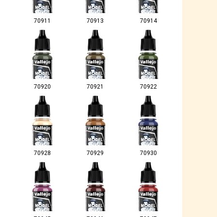
70911
70913
70914
70920
70921
70922
70928
70929
70930