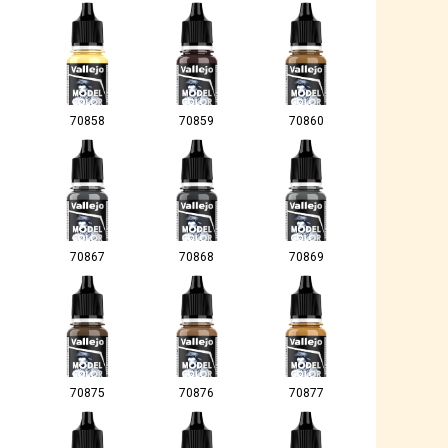
70858
70859
70860
70867
70868
70869
70875
70876
70877