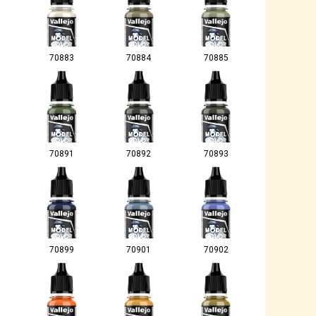
70883
70884
70885
70891
70892
70893
70899
70901
70902