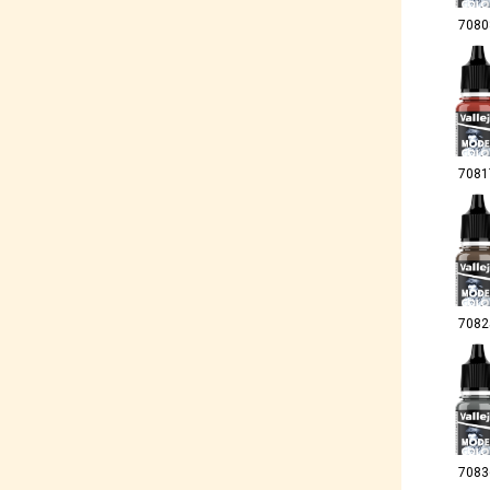
7080
7081
7082
7083