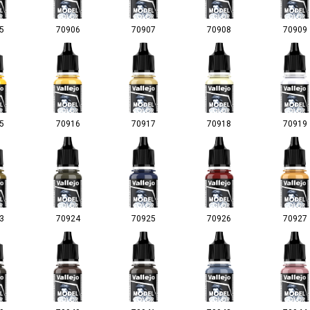
5
70906
70907
70908
70909
5
70916
70917
70918
70919
3
70924
70925
70926
70927