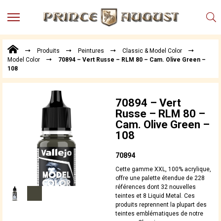
MENU
Produits
Produits
Peintures
Classic & Model Color
Points
Model Color
70894 – Vert Russe – RLM 80 – Cam. Olive Green –
de
108
Vente
Conseil
Actualités
70894 – Vert
Russe – RLM 80 –
Téléchargements
Cam. Olive Green –
108
Techniques,
trucs et
astuces
70894
Vidéos
Cette gamme XXL, 100% acrylique,
offre une palette étendue de 228
références dont 32 nouvelles
teintes et 8 Liquid Metal. Ces
produits reprennent la plupart des
teintes emblématiques de notre