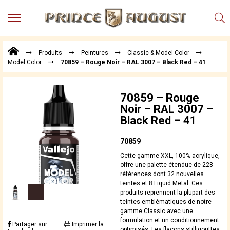
MENU
Produits
Produits
Peintures
Classic & Model Color
Points
Model Color
70859 – Rouge Noir – RAL 3007 – Black Red – 41
de
Vente
Conseil
70859 – Rouge
Actualités
Noir – RAL 3007 –
Black Red – 41
Téléchargements
Techniques,
70859
trucs et
Cette gamme XXL, 100% acrylique,
astuces
offre une palette étendue de 228
références dont 32 nouvelles
Vidéos
teintes et 8 Liquid Metal. Ces
produits reprennent la plupart des
teintes emblématiques de notre
gamme Classic avec une
formulation et un conditionnement
Partager sur
Imprimer la
optimisés. Les flacons stilligouttes