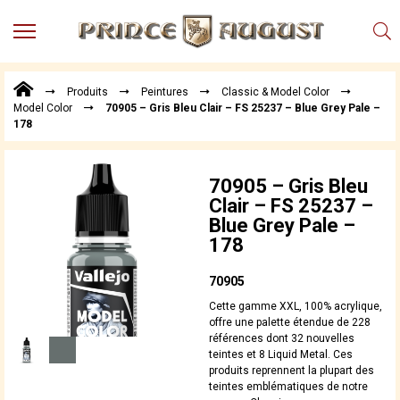
MENU
Produits
Produits
Peintures
Classic & Model Color
Points
Model Color
70905 – Gris Bleu Clair – FS 25237 – Blue Grey Pale –
de
178
Vente
Conseil
Actualités
70905 – Gris Bleu
Clair – FS 25237 –
Téléchargements
Blue Grey Pale –
178
Techniques,
trucs et
astuces
70905
Vidéos
Cette gamme XXL, 100% acrylique,
offre une palette étendue de 228
références dont 32 nouvelles
teintes et 8 Liquid Metal. Ces
produits reprennent la plupart des
teintes emblématiques de notre