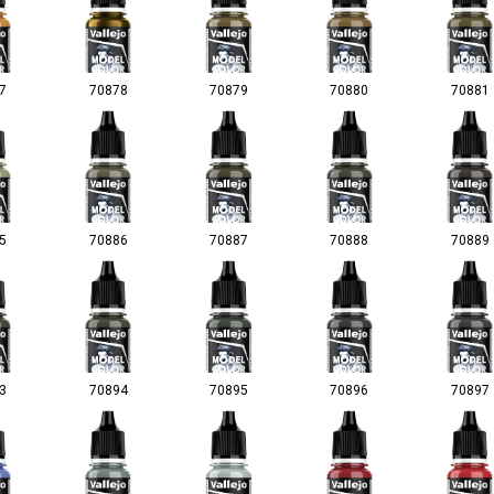
7
70878
70879
70880
70881
5
70886
70887
70888
70889
3
70894
70895
70896
70897