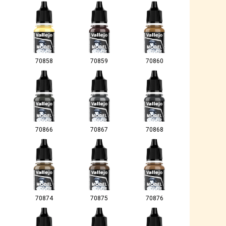
70858
70859
70860
70866
70867
70868
70874
70875
70876