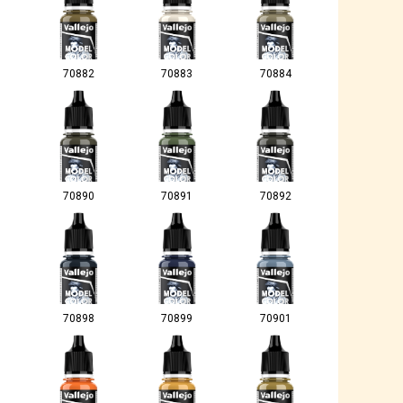
70882
70883
70884
70890
70891
70892
70898
70899
70901