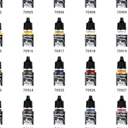
2
70905
70906
70908
70909
5
70916
70917
70918
70919
3
70924
70925
70926
70927