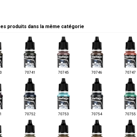
res produits dans la même catégorie
0
70741
70745
70746
70747
1
70752
70753
70754
70755