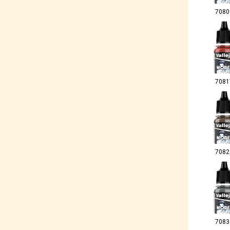
7080
7081
7082
7083