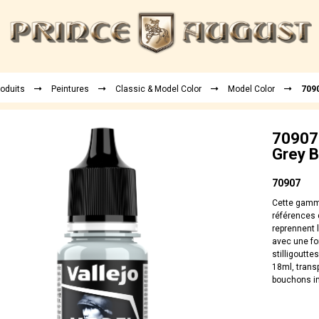
roduits
Peintures
Classic & Model Color
Model Color
7090
70907 
Grey B
70907
Cette gamme
références d
reprennent 
avec une fo
stilligoutte
18ml, trans
bouchons in