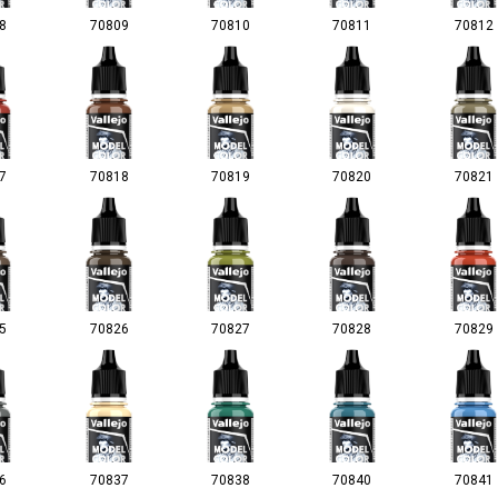
8
70809
70810
70811
70812
7
70818
70819
70820
70821
5
70826
70827
70828
70829
6
70837
70838
70840
70841