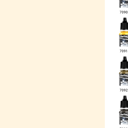
7090
7091
7092