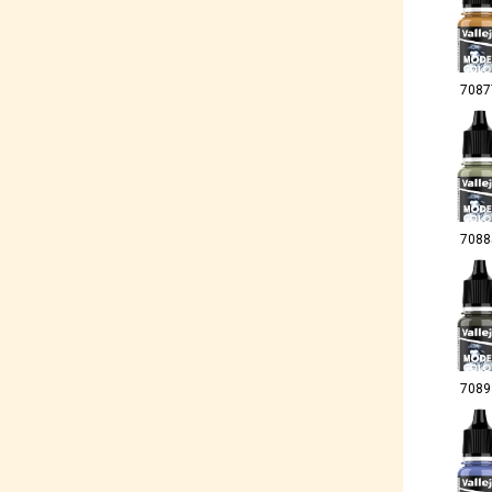
7087
7088
7089