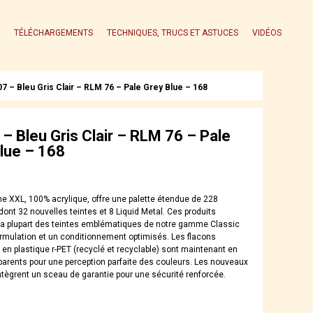
TÉLÉCHARGEMENTS
TECHNIQUES, TRUCS ET ASTUCES
VIDÉOS
7 – Bleu Gris Clair – RLM 76 – Pale Grey Blue – 168
– Bleu Gris Clair – RLM 76 – Pale
lue – 168
 XXL, 100% acrylique, offre une palette étendue de 228
ont 32 nouvelles teintes et 8 Liquid Metal. Ces produits
la plupart des teintes emblématiques de notre gamme Classic
rmulation et un conditionnement optimisés. Les flacons
s en plastique r-PET (recyclé et recyclable) sont maintenant en
parents pour une perception parfaite des couleurs. Les nouveaux
tègrent un sceau de garantie pour une sécurité renforcée.