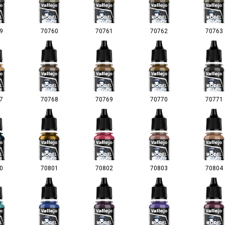
9
70760
70761
70762
70763
7
70768
70769
70770
70771
0
70801
70802
70803
70804