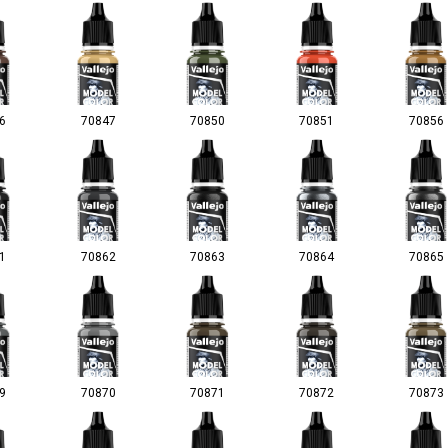
6
70847
70850
70851
70856
1
70862
70863
70864
70865
9
70870
70871
70872
70873