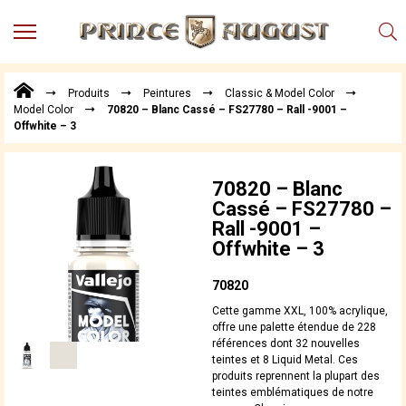
MENU
Produits
Produits
Peintures
Classic & Model Color
Points
Model Color
70820 – Blanc Cassé – FS27780 – Rall -9001 –
de
Offwhite – 3
Vente
Conseil
Actualités
70820 – Blanc
Cassé – FS27780 –
Téléchargements
Rall -9001 –
Offwhite – 3
Techniques,
trucs et
astuces
70820
Vidéos
Cette gamme XXL, 100% acrylique,
offre une palette étendue de 228
références dont 32 nouvelles
teintes et 8 Liquid Metal. Ces
produits reprennent la plupart des
teintes emblématiques de notre