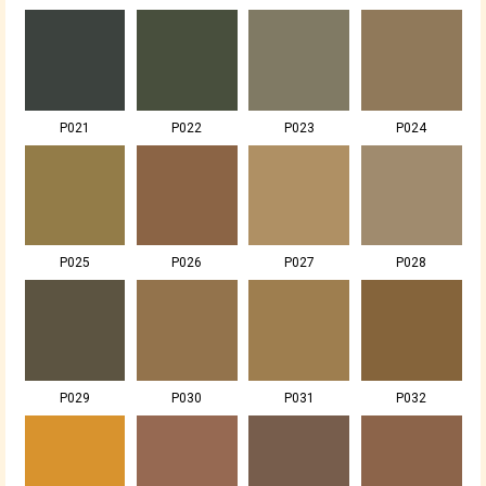
P021
P022
P023
P024
P025
P026
P027
P028
P029
P030
P031
P032