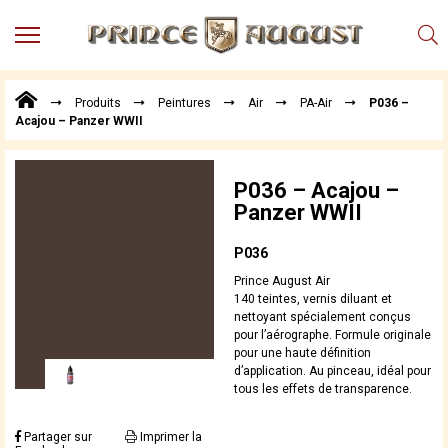
MENU
Produits
Produits
Peintures
Air
PA-Air
P036 –
Points
Acajou – Panzer WWII
de
Vente
Conseil
P036 – Acajou –
Actualités
Panzer WWII
Téléchargements
P036
Techniques,
Prince August Air
trucs et
140 teintes, vernis diluant et
astuces
nettoyant spécialement conçus
pour l’aérographe. Formule originale
Vidéos
pour une haute définition
d’application. Au pinceau, idéal pour
tous les effets de transparence.
Partager sur
Imprimer la