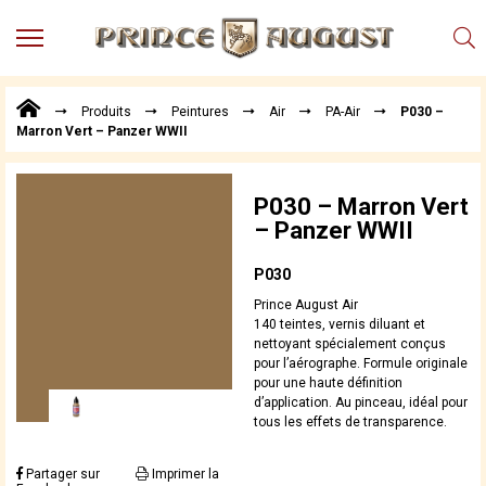
MENU
Produits
Produits
Peintures
Air
PA-Air
P030 –
Points
Marron Vert – Panzer WWII
de
Vente
Conseil
P030 – Marron Vert
Actualités
– Panzer WWII
Téléchargements
P030
Techniques,
Prince August Air
trucs et
140 teintes, vernis diluant et
astuces
nettoyant spécialement conçus
pour l’aérographe. Formule originale
Vidéos
pour une haute définition
d’application. Au pinceau, idéal pour
tous les effets de transparence.
Partager sur
Imprimer la