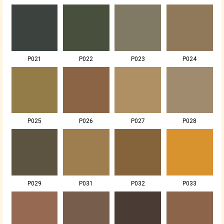
P021
P022
P023
P024
P025
P026
P027
P028
P029
P031
P032
P033