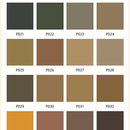
P021
P022
P023
P024
P025
P026
P027
P028
P029
P030
P031
P032