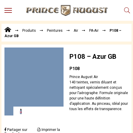
MENU
Produits
Produits
Peintures
Air
PA-Air
P108 –
Points
Azur GB
de
Vente
Conseil
P108 – Azur GB
Actualités
P108
Téléchargements
Prince August Air
Techniques,
140 teintes, vernis diluant et
trucs et
nettoyant spécialement conçus
pour l’aérographe. Formule originale
astuces
pour une haute définition
Vidéos
d’application. Au pinceau, idéal pour
tous les effets de transparence.
Partager sur
Imprimer la