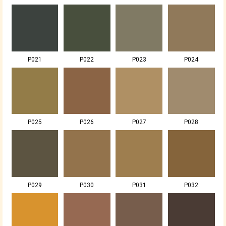
P021
P022
P023
P024
P025
P026
P027
P028
P029
P030
P031
P032