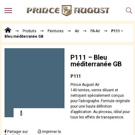
MENU
Produits
Produits
Peintures
Air
PA-Air
P111 –
Points
Bleu méditerranée GB
de
Vente
Conseil
P111 – Bleu
Actualités
méditerranée GB
Téléchargements
P111
Techniques,
Prince August Air
trucs et
140 teintes, vernis diluant et
astuces
nettoyant spécialement conçus
pour l’aérographe. Formule originale
Vidéos
pour une haute définition
d’application. Au pinceau, idéal pour
tous les effets de transparence.
Partager sur
Imprimer la