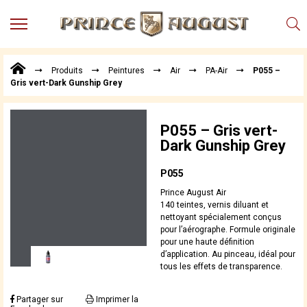
MENU
Produits
Produits
Peintures
Air
PA-Air
P055 –
Points
Gris vert-Dark Gunship Grey
de
Vente
Conseil
P055 – Gris vert-
Actualités
Dark Gunship Grey
Téléchargements
P055
Techniques,
Prince August Air
trucs et
140 teintes, vernis diluant et
astuces
nettoyant spécialement conçus
pour l’aérographe. Formule originale
Vidéos
pour une haute définition
d’application. Au pinceau, idéal pour
tous les effets de transparence.
Partager sur
Imprimer la