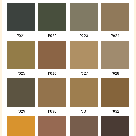
P021
P022
P023
P024
P025
P026
P027
P028
P029
P030
P031
P032