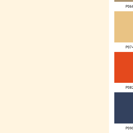
P06
P07
P08
P09