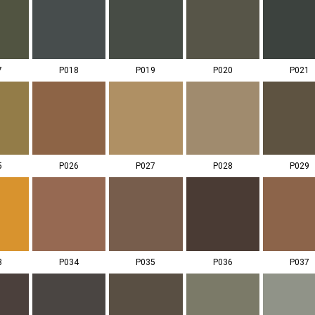
7
P018
P019
P020
P021
5
P026
P027
P028
P029
3
P034
P035
P036
P037