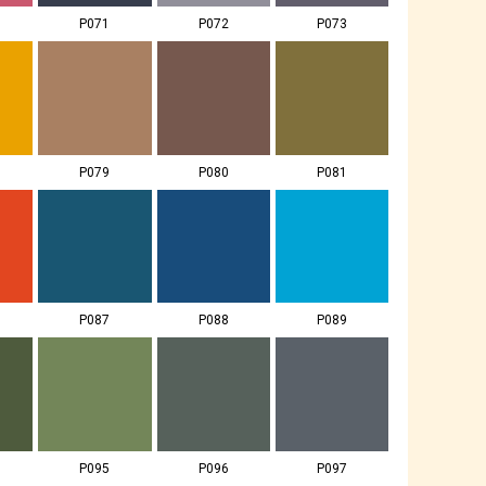
P071
P072
P073
P079
P080
P081
P087
P088
P089
P095
P096
P097