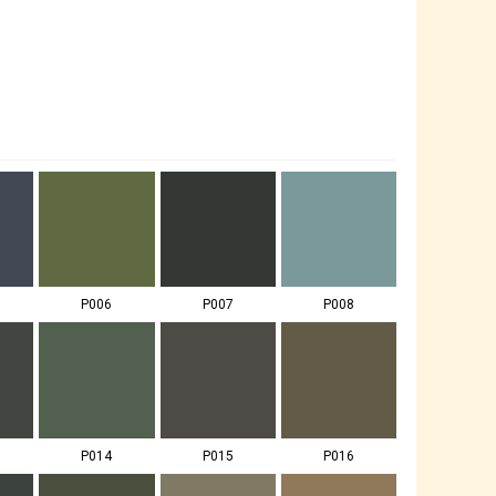
P006
P007
P008
P014
P015
P016