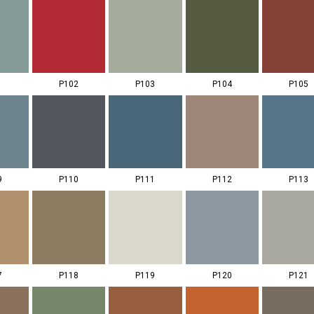
1
P102
P103
P104
P105
9
P110
P111
P112
P113
7
P118
P119
P120
P121