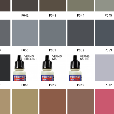
1
P042
P043
P044
P045
9
P050
P051
P052
P053
7
P058
P059
P060
P062