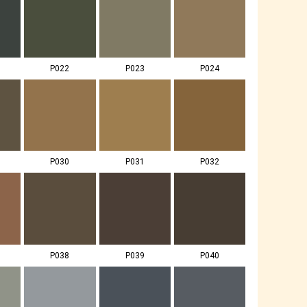
P022
P023
P024
P030
P031
P032
P038
P039
P040