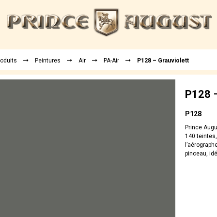
roduits
Peintures
Air
PA-Air
P128 – Grauviolett
P128 –
P128
Prince Augu
140 teintes
l’aérographe
pinceau, idé