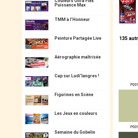
Couleurs Ultra Flex
Puissance Max
TMM à l’Honneur
135 aut
Peinture Partagée Live
Aérographie maîtrisée
Cap sur Ludi’langres !
P00
Figurines en Scène
Les Jeux en couleurs
P00
Semaine du Gobelin