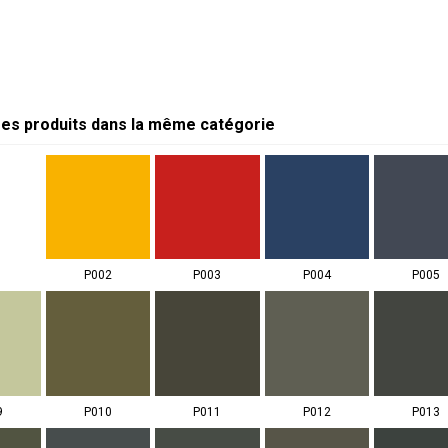
res produits dans la même catégorie
1
P002
P003
P004
P005
9
P010
P011
P012
P013