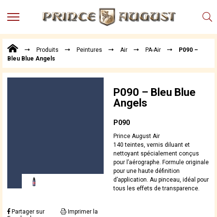
MENU
Produits
Produits
Peintures
Air
PA-Air
P090 –
Points
Bleu Blue Angels
de
Vente
Conseil
P090 – Bleu Blue
Actualités
Angels
Téléchargements
P090
Techniques,
Prince August Air
trucs et
140 teintes, vernis diluant et
astuces
nettoyant spécialement conçus
pour l’aérographe. Formule originale
Vidéos
pour une haute définition
d’application. Au pinceau, idéal pour
tous les effets de transparence.
Partager sur
Imprimer la