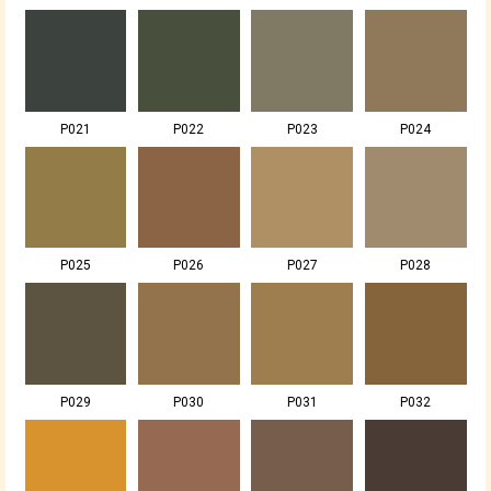
P021
P022
P023
P024
P025
P026
P027
P028
P029
P030
P031
P032