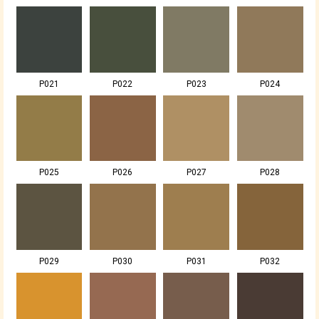
P021
P022
P023
P024
P025
P026
P027
P028
P029
P030
P031
P032