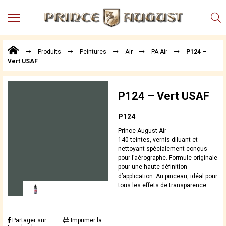
MENU
Produits
Produits
Peintures
Air
PA-Air
P124 –
Points
Vert USAF
de
Vente
Conseil
P124 – Vert USAF
Actualités
P124
Téléchargements
Prince August Air
Techniques,
140 teintes, vernis diluant et
trucs et
nettoyant spécialement conçus
pour l’aérographe. Formule originale
astuces
pour une haute définition
Vidéos
d’application. Au pinceau, idéal pour
tous les effets de transparence.
Partager sur
Imprimer la