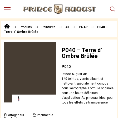
MENU
Produits
Produits
Peintures
Air
PA-Air
P040 –
Points
Terre d’ Ombre Brûlée
de
Vente
Conseil
P040 – Terre d’
Actualités
Ombre Brûlée
Téléchargements
P040
Techniques,
Prince August Air
trucs et
140 teintes, vernis diluant et
astuces
nettoyant spécialement conçus
pour l’aérographe. Formule originale
Vidéos
pour une haute définition
d’application. Au pinceau, idéal pour
tous les effets de transparence.
Partager sur
Imprimer la