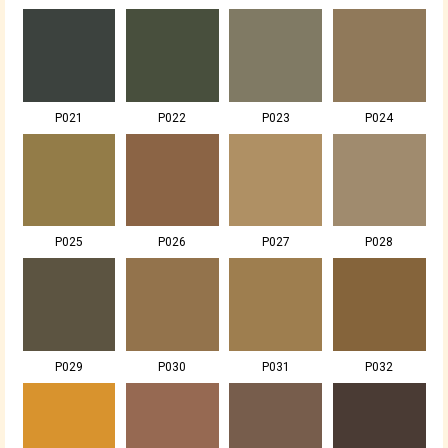
P021
P022
P023
P024
P025
P026
P027
P028
P029
P030
P031
P032