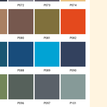
P072
P073
P074
P080
P081
P082
P088
P089
P090
P096
P097
P101