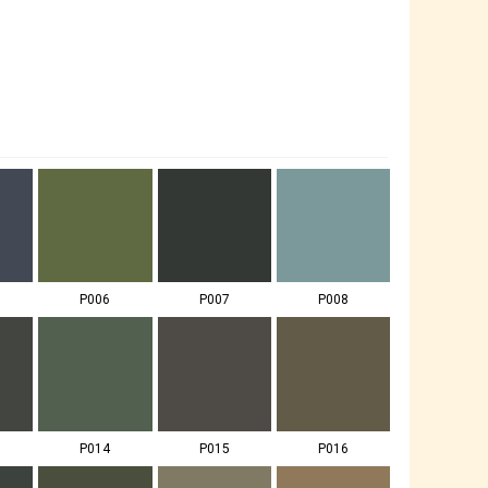
P006
P007
P008
P014
P015
P016