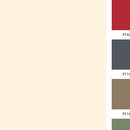
P10
P11
P11