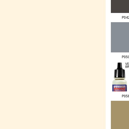
P04
P05
P05