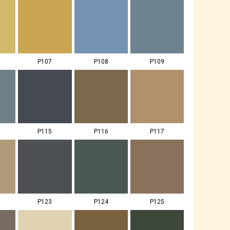
P107
P108
P109
P115
P116
P117
P123
P124
P125