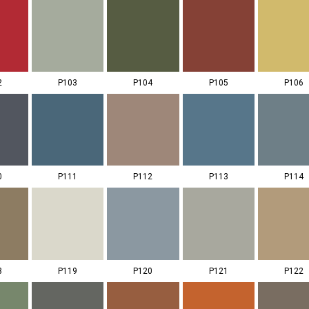
2
P103
P104
P105
P106
0
P111
P112
P113
P114
8
P119
P120
P121
P122