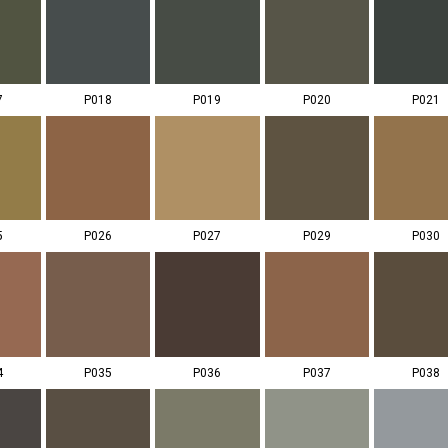
7
P018
P019
P020
P021
5
P026
P027
P029
P030
4
P035
P036
P037
P038