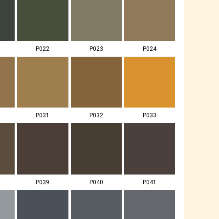
P022
P023
P024
P031
P032
P033
P039
P040
P041