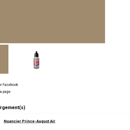
ur Facebook
la page
rgement(s)
Nuancier Prince-August Air