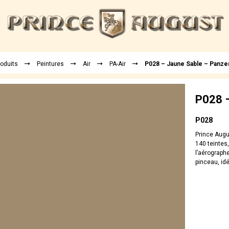
roduits
Peintures
Air
PA-Air
P028 – Jaune Sable – Panze
P028 –
P028
Prince Augu
140 teintes
l’aérographe
pinceau, idé