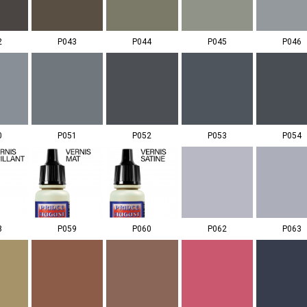
2
P043
P044
P045
P046
0
P051
P052
P053
P054
8
P059
P060
P062
P063