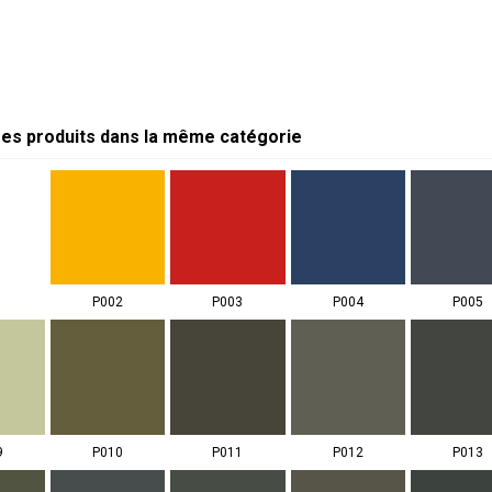
res produits dans la même catégorie
1
P002
P003
P004
P005
9
P010
P011
P012
P013