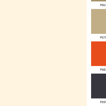
P06
P07
P08
P09