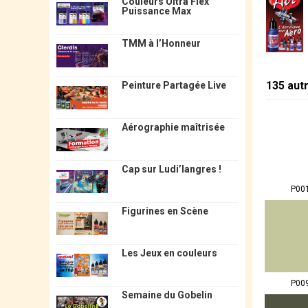
Couleurs Ultra Flex
Puissance Max
TMM à l’Honneur
135 aut
Peinture Partagée Live
Aérographie maîtrisée
Cap sur Ludi’langres !
P00
Figurines en Scène
Les Jeux en couleurs
P00
Semaine du Gobelin