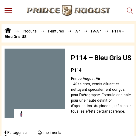
MENU
Produits
Produits
Peintures
Air
PA-Air
P114 –
Points
Bleu Gris US
de
Vente
Conseil
P114 – Bleu Gris US
Actualités
P114
Téléchargements
Prince August Air
Techniques,
140 teintes, vernis diluant et
trucs et
nettoyant spécialement conçus
pour l’aérographe. Formule originale
astuces
pour une haute définition
Vidéos
d’application. Au pinceau, idéal pour
tous les effets de transparence.
Partager sur
Imprimer la