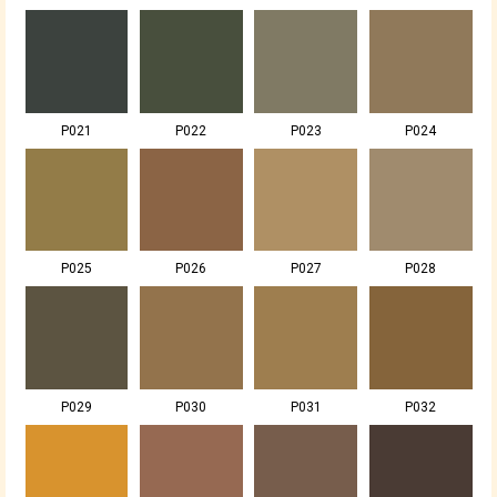
P021
P022
P023
P024
P025
P026
P027
P028
P029
P030
P031
P032