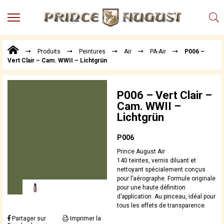
MENU
Produits
Produits
Peintures
Air
PA-Air
P006 –
Points
Vert Clair – Cam. WWII – Lichtgrün
de
Vente
Conseil
P006 – Vert Clair –
Actualités
Cam. WWII –
Lichtgrün
Téléchargements
Techniques,
P006
trucs et
Prince August Air
astuces
140 teintes, vernis diluant et
nettoyant spécialement conçus
Vidéos
pour l’aérographe. Formule originale
pour une haute définition
d’application. Au pinceau, idéal pour
tous les effets de transparence.
Partager sur
Imprimer la