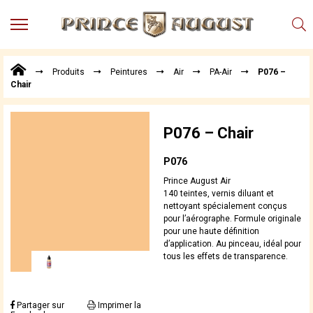
MENU
Produits
Produits
Peintures
Air
PA-Air
P076 –
Points
Chair
de
Vente
Conseil
P076 – Chair
Actualités
P076
Téléchargements
Prince August Air
Techniques,
140 teintes, vernis diluant et
trucs et
nettoyant spécialement conçus
pour l’aérographe. Formule originale
astuces
pour une haute définition
Vidéos
d’application. Au pinceau, idéal pour
tous les effets de transparence.
Partager sur
Imprimer la