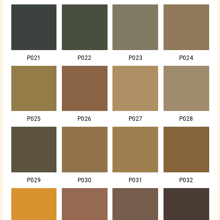
P021
P022
P023
P024
P025
P026
P027
P028
P029
P030
P031
P032