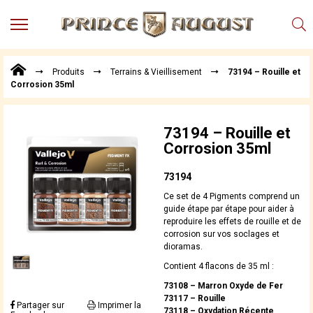
MENU
Produits
Produits
Terrains & Vieillisement
73194 – Rouille et
Points
Corrosion 35ml
de
Vente
Conseil
73194 – Rouille et
Actualités
Corrosion 35ml
Téléchargements
73194
Techniques,
Ce set de 4 Pigments comprend un
trucs et
guide étape par étape pour aider à
astuces
reproduire les effets de rouille et de
corrosion sur vos soclages et
Vidéos
dioramas.
Contient 4 flacons de 35 ml :
73108 –
Marron Oxyde de Fer
73117 – Rouille
Partager sur
Imprimer la
73118 – Oxydation Récente