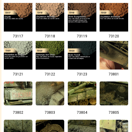
73117
73118
73119
73120
73121
73122
73123
73801
73802
73803
73804
73805