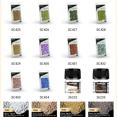
SC425
SC426
SC427
SC428
SC429
SC430
SC431
SC432
SC433
SC434
26232
26233