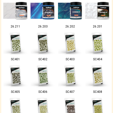
26.211
26.203
26.202
26.201
SC401
SC402
SC403
SC404
SC405
SC406
SC407
SC408